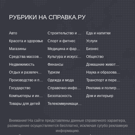
РУБРИКИ НА СПРАВКА.РУ
Авто
Строительство и ремонт
Еда и напитки
Красота и здоровье
Спорт и фитнес
Услуги
Магазины
Медицина и фармацевтика
Бизнес
Средства массовой информации
Культура и искусство
Общество
Недвижимость
Финансы
Домашние животные
Отдых и развлечения
Туризм
Наука и образование
Производство и поставки
Одежда и мода
Транспорт и перевозки
Государство
Справочно-информационные системы
Реклама и полиграфия
Компьютеры и интернет
Безопасность
Дом и интерьер
Товары для детей
Телекоммуникации и связь
Внимание! На сайте представлены данные справочного характера,
размещение осуществляется бесплатно, исключая сугубо рекламную
информацию.