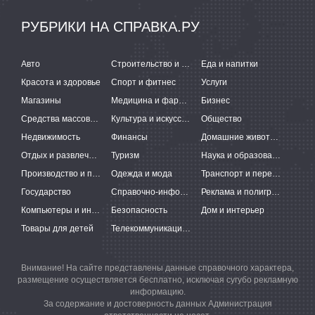
РУБРИКИ НА СПРАВКА.РУ
Авто
Строительство и ремонт
Еда и напитки
Красота и здоровье
Спорт и фитнес
Услуги
Магазины
Медицина и фармацевтика
Бизнес
Средства массовой информации
Культура и искусство
Общество
Недвижимость
Финансы
Домашние животные
Отдых и развлечения
Туризм
Наука и образование
Производство и поставки
Одежда и мода
Транспорт и перевозки
Государство
Справочно-информационные системы
Реклама и полиграфия
Компьютеры и интернет
Безопасность
Дом и интерьер
Товары для детей
Телекоммуникации и связь
Внимание! На сайте представлены данные справочного характера,
размещение осуществляется бесплатно, исключая сугубо рекламную
информацию.
За содержание и достоверность данных Администрация