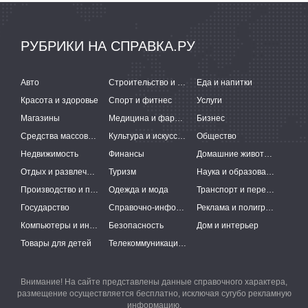
РУБРИКИ НА СПРАВКА.РУ
Авто
Строительство и ремонт
Еда и напитки
Красота и здоровье
Спорт и фитнес
Услуги
Магазины
Медицина и фармацевтика
Бизнес
Средства массовой информации
Культура и искусство
Общество
Недвижимость
Финансы
Домашние животные
Отдых и развлечения
Туризм
Наука и образование
Производство и поставки
Одежда и мода
Транспорт и перевозки
Государство
Справочно-информационные системы
Реклама и полиграфия
Компьютеры и интернет
Безопасность
Дом и интерьер
Товары для детей
Телекоммуникации и связь
Внимание! На сайте представлены данные справочного характера,
размещение осуществляется бесплатно, исключая сугубо рекламную
информацию.