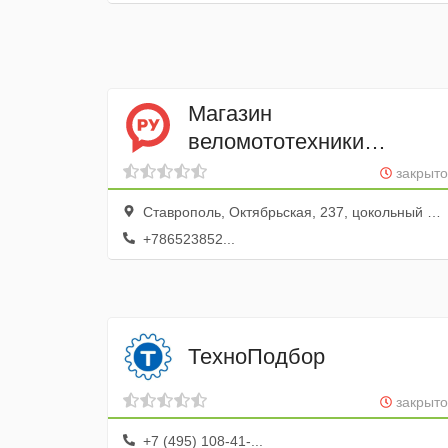
Магазин
веломототехники
и детских
закрыто
электромобилей
Ставрополь, Октябрьская, 237, цокольный этаж
4 СЕЗОНА
+786523852...
ТехноПодбор
закрыто
+7 (495) 108-41-...