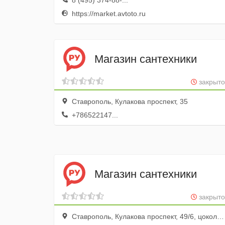
8 (495) 374-88-...
https://market.avtoto.ru
Магазин сантехники
закрыто
Ставрополь, Кулакова проспект, 35
+786522147...
Магазин сантехники
закрыто
Ставрополь, Кулакова проспект, 49/6, цокольный этаж; вход с торца