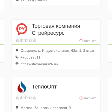
+7 (865) 256-13-...
Торговая компания
Стройресурс
закрыто
Ставрополь, Индустриальная, 62а, 1; 2 этаж
+786529511...
https://stroyresurs26.ru/
ТеплоОпт
закрыто
Москва, Заневский проспект, 9