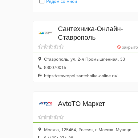
Рядом со мной
Сантехника-Онлайн-
Ставрополь
закрыто
Ставрополь, ул. 2-я Промышленная, 33
880070015...
https://stavropol.santehnika-online.ru/
AvtoTO Маркет
Москва, 125464, Россия, г. Москва, Муниципальный округ Митино вн.тер.г., Волоколамское ш., д. 142, этаж/помещение 6/1, часть комн./офис 26/615