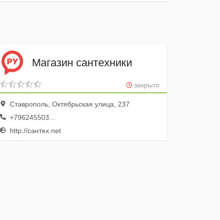
Магазин сантехники
закрыто
Ставрополь, Октябрьская улица, 237
+796245503...
http://сантех.net