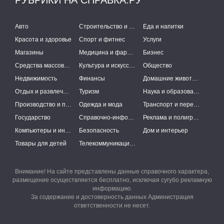
РУБРИКИ НА СПРАВКА.РУ
Авто
Строительство и ремонт
Еда и напитки
Красота и здоровье
Спорт и фитнес
Услуги
Магазины
Медицина и фармацевтика
Бизнес
Средства массовой информации
Культура и искусство
Общество
Недвижимость
Финансы
Домашние животные
Отдых и развлечения
Туризм
Наука и образование
Производство и поставки
Одежда и мода
Транспорт и перевозки
Государство
Справочно-информационные системы
Реклама и полиграфия
Компьютеры и интернет
Безопасность
Дом и интерьер
Товары для детей
Телекоммуникации и связь
Внимание! На сайте представлены данные справочного характера,
размещение осуществляется бесплатно, исключая сугубо рекламную
информацию.
За содержание и достоверность данных Администрация
ответственности не несет.